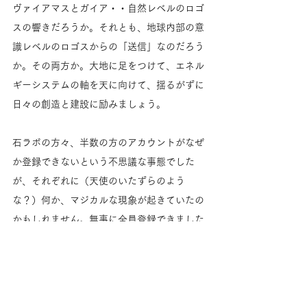
ヴァイアマスとガイア・・自然レベルのロゴ
スの響きだろうか。それとも、地球内部の意
識レベルのロゴスからの「送信」なのだろう
か。その両方か。大地に足をつけて、エネル
ギーシステムの軸を天に向けて、揺るがずに
日々の創造と建設に励みましょう。
石ラボの方々、半数の方のアカウントがなぜ
か登録できないという不思議な事態でした
が、それぞれに（天使のいたずらのよう
な？）何か、マジカルな現象が起きていたの
かもしれません。無事に全員登録できました
ので、新たな場、専用ブログで今期は宜しく
お願いします。
Monthly Initiation 「エルたちの器」