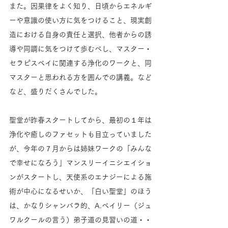
また。因果律をよく知り、日頃からエネルギ
ーや意識の使い方に気をつけること、現実創
造における自身の責任と選択、他者からの誘
導や同調に気をつけて歩むべし、マスター・
セラピスベイに関連する浄化のワークと、同
マスターと思われる方を囲んでの講義。など
など、盛りだくさんでした。
聖堂が昨春スタートしてから、最初の１年は
浄化や癒しのファセットも目立っていました
が、今年の７月からは姉妹ワークの「みんな
で幸せになろう」マンスリーイニシエイショ
ンがスタートし、天使系のエナジーによる施
術が中心になるせいか、「白い聖堂」のほう
は、かなりシャンバラ的、A.ベイリー（ジュ
ワルクールの言う）弟子道の見習いの道・・