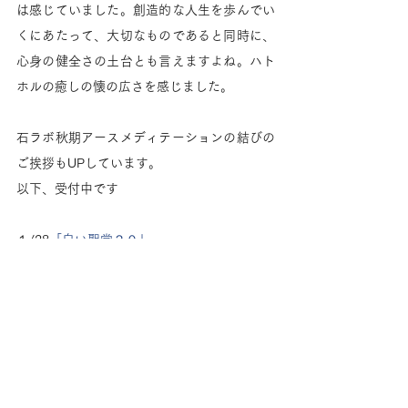
は感じていました。創造的な人生を歩んでい
くにあたって、大切なものであると同時に、
心身の健全さの土台とも言えますよね。ハト
ホルの癒しの懐の広さを感じました。
石ラボ秋期アースメディテーションの結びの
ご挨拶もUPしています。
以下、受付中です
１/28
「白い聖堂２０」
2/4 
「マンスリーイニシエイション８」
2/11 
石ラボ メディテーション番外特別編
「クリスタルファイアグリッッド」
土曜日にメルマガ（Newsletter）１３号を発
行しました。