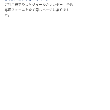
ご利用規定やスケジュールカレンダー、予約
専用フォームを全て同じページに集めまし
た。
ではでは、今朝のお知らせは以上です。
いつもありがとうございます。
良い1日を！
ご連絡：
こちらの info記事の更新は、サイトご利用者
さまには自動でメール送信されることから、
今後は以前のようにtwitterでの随時のお知ら
せは出しません。（フォームご利用、このブ
ログやメルマガ登録にサインアップされた方
は自動で通知され、配信停止も常時可能で
す）