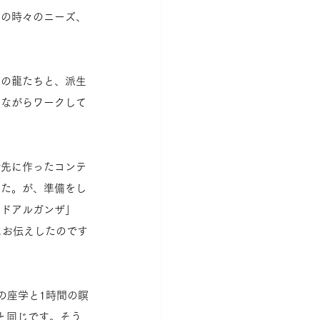
その時々のニーズ、
素の龍たちと、派生
じながらワークして
で先に作ったコンテ
した。が、準備をし
ルドアルガンザ」
にお伝えしたのです
の座学と1時間の瞑
と同じです。そう