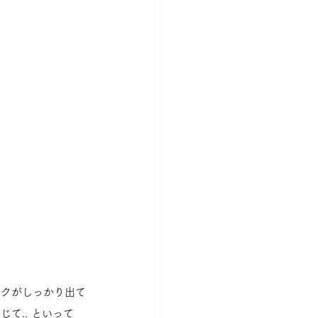
ークがしっかり出て
て.. といって