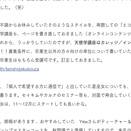
した。（笑）
不調からお休みしていたそのようなスタイルを、再開しての「エ
学講座も、ページを書き直しておきました（オンラインコンテン
れから、うっかりしていたのですが、
天使学講座はカレッジ／イ
！！
募集条件に、卒業生以外の方々向けの単位について書いてい
卒業生はもちろん受講可です。訂正しておきました。
rth/tenshigakukouza
、「個人で希望する方に通信で」と出していた星巫女についても
募ります。セイキムやカルナのセミナー等も、対面で再会してい
女は、11〜12月にスタートしても良いかな。
、朗報があります... おやすみしていた　Yewさんがティーチャー
ンシブマスターコースを、秋開講でと準備していますので、来年