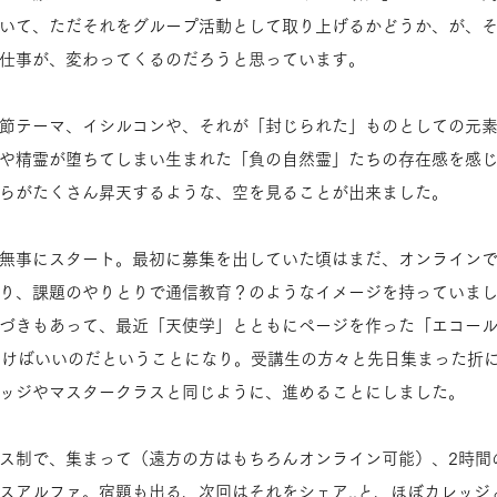
いて、ただそれをグループ活動として取り上げるかどうか、が、
仕事が、変わってくるのだろうと思っています。
節テーマ、イシルコンや、それが「封じられた」ものとしての元
や精霊が堕ちてしまい生まれた「負の自然霊」たちの存在感を感
らがたくさん昇天するような、空を見ることが出来ました。
無事にスタート。最初に募集を出していた頃はまだ、オンライン
り、課題のやりとりで通信教育？のようなイメージを持っていま
づきもあって、最近「天使学」とともにページを作った「エコー
していけばいいのだということになり。受講生の方々と先日集まった折
ッジやマスタークラスと同じように、進めることにしました。
ス制で、集まって（遠方の方はもちろんオンライン可能）、2時間
スアルファ。宿題も出る、次回はそれをシェア..と、ほぼカレッジ