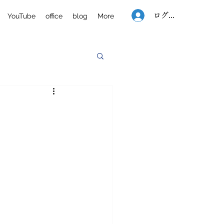
ログイン
YouTube
office
blog
More