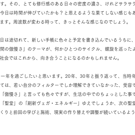
です。その、とても修行感のある日々の密度の濃さ、けれどサラサ
も今日は時間が伸びていたかも？と思えるような果てしない感じも
ます。周波数が変わる時って、きっとそんな感じなのでしょう。
日は途切れて、新しい手帳に色々と予定を書き込んでいるうちに、
人間の傲慢さ」のテーマが、何かひとつのサイクル、螺旋を巡った
社会ではこれから、向き合うことになるのかもしれません。
一年を過ごしたいと思います。20年、30年と振り返って、当時
しては、若い自分のフィルターでしか理解できていなかった、受容
。「傲慢さ」と言っても色々ですが、生活の中でのちょっとした事
。「聖堂」の「刷新ヴェガ・エネルギー」ゆえでしょうか、次の聖
くりと前回の学びと施術、現実の作り替えや調整が続いているよ