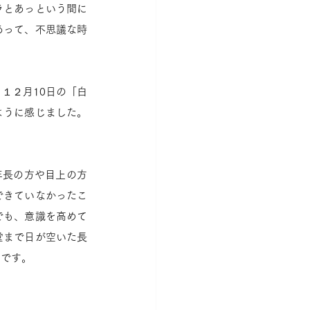
ラとあっという間に
あって、不思議な時
１２月10日の「白
ように感じました。
年長の方や目上の方
できていなかったこ
でも、意識を高めて
堂まで日が空いた長
うです。