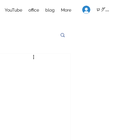
ログイン
YouTube
office
blog
More