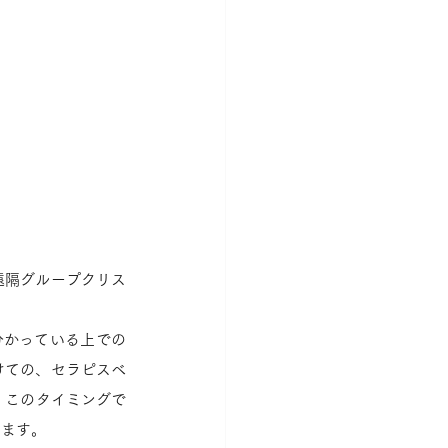
遠隔グループクリス
分かっている上での
けての、セラピスベ
、このタイミングで
います。