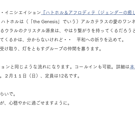
ー・イニシエイション
『ハトホル＆アフロディテ（ジェンダーの癒
トホルは（「the Genesis」でいう）アルカテラスの愛のワ
するウラルのクリスタル源泉は、やはり繋がりを持ってくるだろう
てくるかは、分からないけれど・・　平和への祈りを込めて。
受け取り、灯をともすグループの仲間を募ります。
ションと同じような流れになります。コールインも可能。詳細は
本
。２月１１日（日）、定員は12名です。
らいで。
が、心穏やかに過ごせますように。