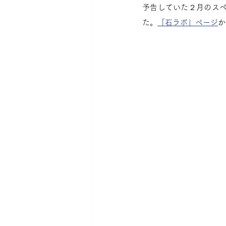
予告していた２月のス
た。
「石ラボ」ページ
か