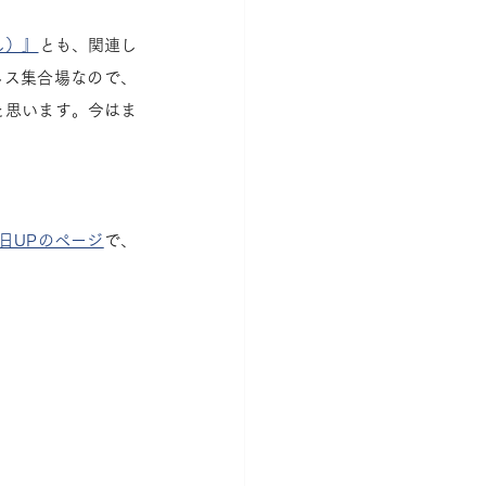
し）』
とも、関連し
ンネス集合場なので、
と思います。今はま
日UPのページ
で、