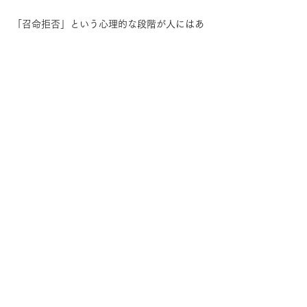
「召命拒否」という心理的な段階が人にはあ
り、何とか、その使命への流れから逃げよう
とするのだとか。拒否しているつもりは無い
けれど.. なぜか自分が選ぶ方向や今いる場所
で現実がうまく行かない、という形で、「拒
否」している本当の方向が、他にあるのかも
しれません。そんなテーマを、前回聖堂直後
から考えてばかりました。次回のテーマであ
ることをようやく悟り、お知らせする次第で
す。
「シャンバラの白い聖堂」を、去年「シリウ
スの〜」に改名しましたが、また「シャンバ
ラ」に戻すかもしれません。ひとまず今回も
「シャンバラ」で参ります。第39回です。シ