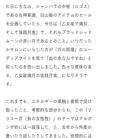
の日にちなみ、シャンバラの中枢（ロゴス）
である女神意識、白山姫のアイテムのセール
を企画していたら、今日は「乙女座で満月、
そして皆既月食」で、それもブラッドレッド
ムーンの赤い月であるとのこと。いつだった
かサロンにいらした方が「月の祭壇」のユー
ディアライトを見て「血の赤なんですね」と
仰ったのを思い出しました。色々な意味のあ
る、乙女座満月の皆既月食、になりそうで
す。
これまでも、エネルギーの感触と直感で受け
取ったこと、考察的な部分からも、この「リ
リス〜月（負の女性性）」のテーマはアルガ
ンザ的には一段落した、と、去年から何度か
書いたり話したりしてきました。世間的には