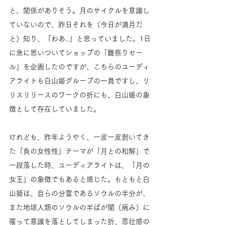
と、関係がありそう。月のサイクルを意識し
ていないので、昨日それを（今日が満月だ
と）知り、「わあ..」と思っていました。1日
に急に思いついてショップの「雛祭りセー
ル」を企画したのですが、こちらのユーディ
アライトも白山姫グループの一員ですし、リ
リスリリースのワークの折にも、白山姫の象
徴として存在していました。
けれども、昨年ようやく、一皮一皮剥いてき
た「負の女性性」テーマが「月との和解」で
一段落した時、ユーディアライトは、「月の
女王」の象徴でもあると感じた。もともと白
山姫は、自らの分霊であるソウルの半分が、
また地球人類のソウルの半ばが闇（病み）に
罹って意識を落としてしまった折、悲壮感の