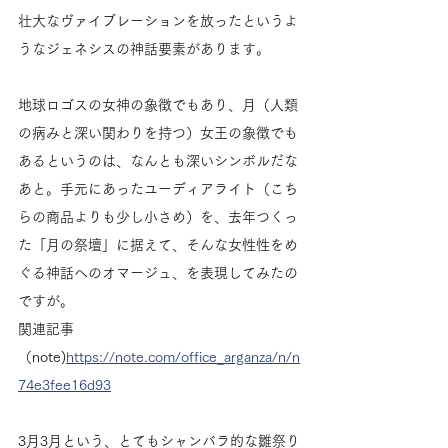
壮大なヴァイブレーションを放ったというよ
うなジェネシスの神話要素があります。
地球ロゴスの女神の象徴でもあり、月（人類
の病みと深い関わりを持つ）女王の象徴でも
あるというのは、なんとも深いシンボルだな
あと。手元にあったユーディアライト（こち
らの商品よりも少し小さめ）を、去年つくっ
た「月の祭壇」に据えて、そんな女性性をめ
ぐる神話へのオマージュ、を表現してみたの
ですが。
関連記事
（note)
https://note.com/office_arganza/n/n
74e3fee16d93
3月3月という、とてもシャンバラ的な雛祭り