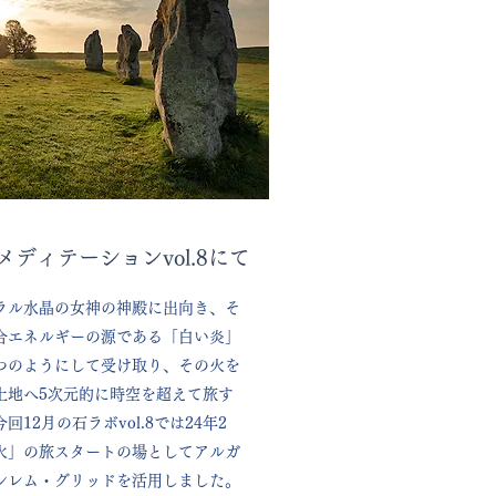
スメディテーションvol.8にて
ラル水晶の女神の神殿に出向き、そ
合エネルギーの源である「白い炎」
つのようにして受け取り、その火を
土地へ5次元的に時空を超えて旅す
12月の石ラボvol.8では24年2
火」の旅スタートの場としてアルガ
シレム・グリッドを活用しました。