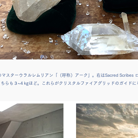
gのマスターウラルレムリアン「（呼称）アーク」。右はSacred Scribes
ちらも３~4 kgほど。これらがクリスタルファイアグリッドのガイドに