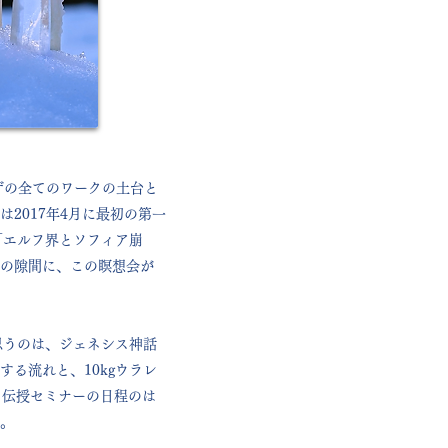
ザの全てのワークの土台と
2017年4月に最初の第一
な「エルフ界とソフィア崩
の隙間に、この瞑想会が
て思うのは、ジェネシス神話
る流れと、10kgウラレ
、伝授セミナーの日程のは
。