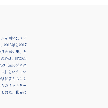
タルを用いたメデ
13年と2017
の良き思い出、と
その心は、
昨2023
れは（
infoブログ
ラス」という古い
の移住者たちによ
たちのネットワー
トと共に、世界に