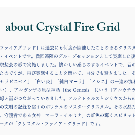
about Crystal Fire Grid
ファイアグリッド」は過去にも何度か開催したことのあるクリス
・イベントです。数回遠隔のグループセッションとして実施した後、20
瞑想会の形で実施しました。懐かしい感じのするイベントで、昔
たのですが、再び実施することを閃いて、自分でも驚きました。
セラピスベイ」「白い炎」「純白マーラ」「イシス」の一連の流
さい）、
アルガンザの原型神話「the Genesis」
にいう「アルカテ
録と話がつながっていきました。アルクトゥルスとシリウスから
の文明の記録を宿すのがウラルのマスタークリスタル。その水晶
、守護者である女神「マーラ・イルミナ」の虹色の輝くスピリッ
ークが「クリスタル・ファイア・グリッド」です。