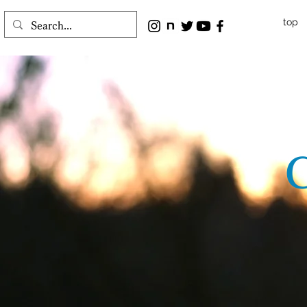
top
C