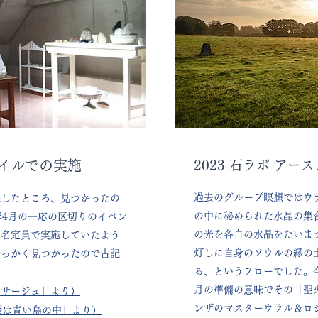
スタイルでの実施
2023 石ラボ アー
過去のグループ瞑想ではウ
探したところ、見つかったの
の中に秘められた水晶の集
7年4月の一応の区切りのイベン
の光を各自の水晶をたいま
４名定員で実施していたよう
灯しに自身のソウルの縁の
せっかく見つかったので古記
る、というフローでした。今回
月の準備の意味でその「聖
「パサージュ」より）
ンザのマスターウラル＆ロ
「神様は青い鳥の中」より）