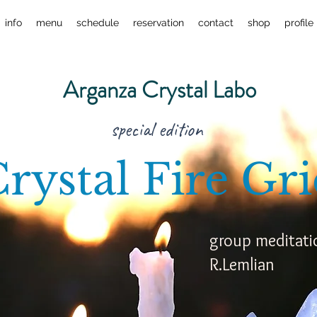
info
menu
schedule
reservation
contact
shop
profile
Arganza Crystal Labo
special edition
rystal Fire Gr
group meditati
R.Lemlian