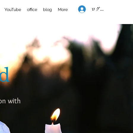
ログイン
YouTube
office
blog
More
id
on with