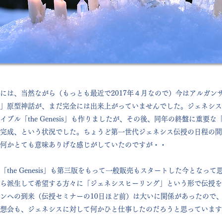
には、当然ながら（もっとも最近で2017年４月なので）今はアルガン
」原型神話が、まだ完全には出来上がっていませんでした。ジェネシスは
ブル「the Genesis」も作りましたが、その後、同年の終盤に重要
完成、という状況でした。ちょうど第一世代ジェネシス伝授の日程の間
何かとても意味ありげな感じがしていたのですが・・
the Genesis」も第三版をもって一般販売もスタートした今となっ
ら派生して希望する方々に「ジェネシスヒーリング」という形で伝授をす
ンへの到来（伝授セミナーの10日ほど前）は大いに関係があったので
想会も、ジェネシスに対して何かひと仕事したのだろうと思っています