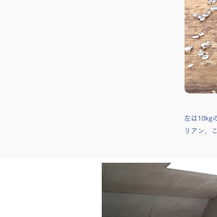
​左は10k
リアン、こ