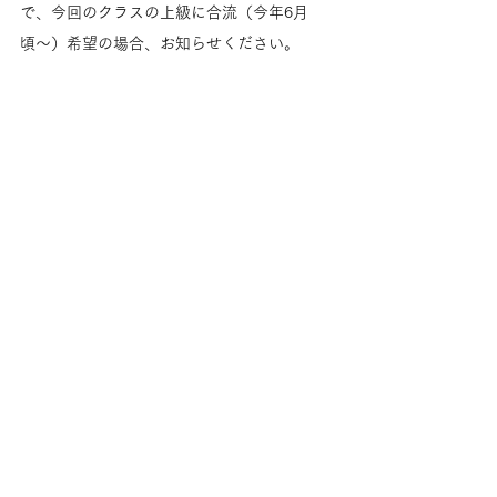
で、今回のクラスの上級に合流（今年6月
頃〜）希望の場合、お知らせください。
今日のお知らせは以上です。
アースワークカレッジ「ドットアース」〆切
は明日1/15まで。
1/24（土）「シャンバラの白い聖堂37」まだ
入れます！
Love and Grace
Amari