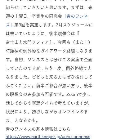
知らせしていきたいと思います。まずは、来
週の土曜日、卒業生の同窓会
「青のワンネ
ス」
第3回を実施します。3月スケジュールに
は書いていたように、後半瞑想会は『
富士山と水門ソフィア』。今回も（また！）
時節柄の例外的なガイアワーク路線になりま
す。当初、ワンネスとは分けての実施で企画
していたのですが.. もう一度、例外路線でと
なりました。ビビっと来る方はぜひ検討して
みてください。前半ご都合が悪い方も、後半
の瞑想会のみ参加も可能です。Zoomで少し
話してからの瞑想タイムで考えていますが、
状況により、誘導しながらオンラインのま
ま、となるかも。
青のワンネスの基本情報はこちら
https://www.earthkeeper.jp/aono-oneness