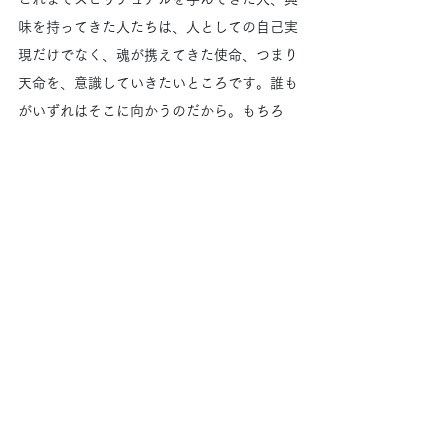
味を持ってきた人たちは、人としての自己実
現だけでなく、魂が携えてきた使命、つまり
天命を、意識していきたいところです。誰も
がいずれはそこに向かうのだから。もちろ
ん、抵抗する自由は与えられていますが... 
今、気風はむしろこれまでとは逆になり、魂
に向かうほうが「楽な生き方」にシフトしよ
うとしています。こうして世界史は変わって
いくのだなと。そんな過渡期を生きている私
たちです。
https://www.arganza.earth/post/20260303in
fo
Love & Grace
Amari