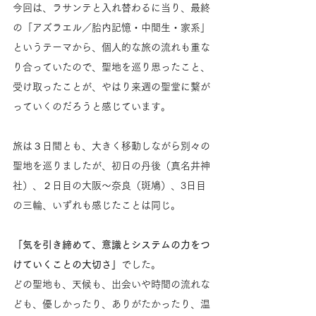
今回は、ラサンテと入れ替わるに当り、最終
の「アズラエル／胎内記憶・中間生・家系」
というテーマから、個人的な旅の流れも重な
り合っていたので、聖地を巡り思ったこと、
受け取ったことが、やはり来週の聖堂に繋が
っていくのだろうと感じています。
旅は３日間とも、大きく移動しながら別々の
聖地を巡りましたが、初日の丹後（真名井神
社）、２日目の大阪〜奈良（斑鳩）、3日目
の三輪、いずれも感じたことは同じ。
「気を引き締めて、意識とシステムの力をつ
けていくことの大切さ」
でした。
どの聖地も、天候も、出会いや時間の流れな
ども、優しかったり、ありがたかったり、温