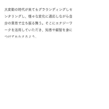
大変動の時代が来てもグラウンディングしセ
ンタリングし、様々な変化に適応しながら自
分の意思で立ち振る舞う。そこにエナジーワ
ークを活用していただき、知恵や叡智を身に
つけてもらえるよう。
そんな改めての意図と、更に世界が動いてい
くと言われている2026年を間近に控えた空気
感とともに、「白い聖堂」シーズンが始まり
ます。
https://www.arganza.earth/shambhala
ではでは、ご参加お待ちしています。
世界樹ショップからも、カートでお申し込み
出来るようになっています。