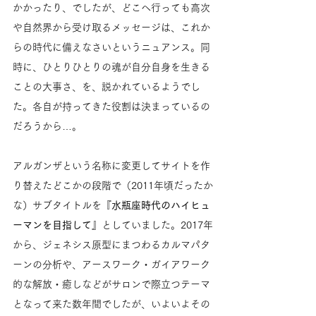
かかったり、でしたが、どこへ行っても高次
や自然界から受け取るメッセージは、これか
らの時代に備えなさいというニュアンス。同
時に、ひとりひとりの魂が自分自身を生きる
ことの大事さ、を、説かれているようでし
た。各自が持ってきた役割は決まっているの
だろうから…。
アルガンザという名称に変更してサイトを作
り替えたどこかの段階で（2011年頃だったか
な）サブタイトルを
『水瓶座時代のハイヒュ
ーマンを目指して』
としていました。2017年
から、ジェネシス原型にまつわるカルマパタ
ーンの分析や、アースワーク・ガイアワーク
的な解放・癒しなどがサロンで際立つテーマ
となって来た数年間でしたが、いよいよその