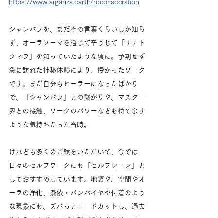
https://www.arganza.earth/reconsecration
シャンバラを、まだその言葉くらいしか知ら
ず、オーラソーマを通じて辛うじて「サナト
クマラ」を知っていたような頃に。予期せず
急に訪れた神秘体験により、授かったワーク
です。まだ自分もヒーラーになったばかり
で、「シャンバラ」との繋がりや、マスター
界との接触、ワークのパワーなども持て余す
ような気持ちだった当時。
けれども多くのご縁をいただいて、今では
日々のセルフワークにも「セルフレコン」と
しておすすめしています。地鎮や、空間やオ
ーラの浄化、憑依・バンパイヤや付着のよう
な現象にも、ズバっとコードカットし、過去