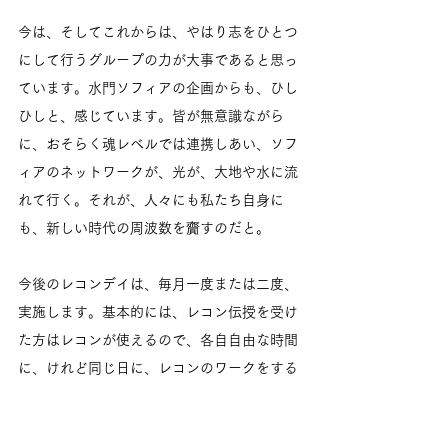
今は、そしてこれからは、やはり志をひとつ
にして行うグループの力が大事であると思っ
ています。水門ソフィアの企画からも、ひし
ひしと、感じています。皆が無意識ながら
に、おそらく魂レベルでは連携しあい、ソフ
ィアのネットワークが、光が、大地や水に流
れて行く。それが、人々にも私たち自身に
も、新しい時代の周波数を齎すのだと。
今後のレコンデイは、毎月一度または二度、
実施します。基本的には、レコン伝授を受け
た方はレコンが使えるので、各自自由な時間
に、けれど同じ日に、レコンのワークをする
という形で。前後に何か私のほうで感じる事
などあれば、またここや、インスタなどで呟