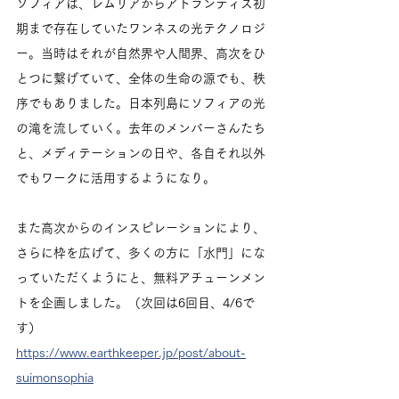
ソフィアは、レムリアからアトランティス初
期まで存在していたワンネスの光テクノロジ
ー。当時はそれが自然界や人間界、高次をひ
とつに繋げていて、全体の生命の源でも、秩
序でもありました。日本列島にソフィアの光
の滝を流していく。去年のメンバーさんたち
と、メディテーションの日や、各自それ以外
でもワークに活用するようになり。
また高次からのインスピレーションにより、
さらに枠を広げて、多くの方に「水門」にな
っていただくようにと、無料アチューンメン
トを企画しました。（次回は6回目、4/6で
す）
https://www.earthkeeper.jp/post/about-
suimonsophia